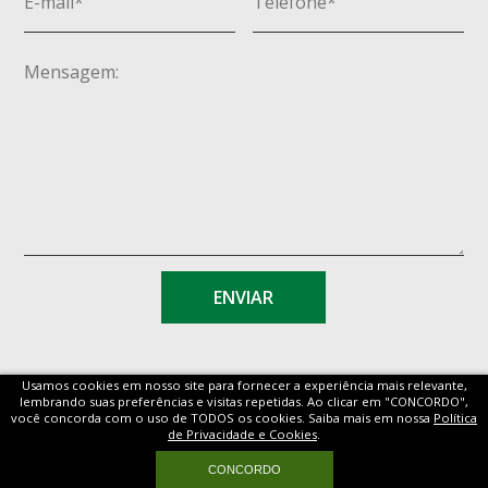
Usamos cookies em nosso site para fornecer a experiência mais relevante,
lembrando suas preferências e visitas repetidas. Ao clicar em "CONCORDO",
você concorda com o uso de TODOS os cookies. Saiba mais em nossa
Política
de Privacidade e Cookies
.
MAPA SITE
CONCORDO