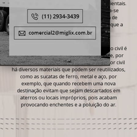
obra, este setor causa enormes danos ambientais.
Serviços
É para minimizar estes efeitos que torna-se
necessário implantar a
logística reversa de
Contato
resíduos da construção civil
, um processo que a
Mig Lix executa com total qualidade.
Trabalhe Conosco
Mapa Site
A
logística reversa de resíduos da construção civil
é
uma alternativa que visa a sustentabilidade, por
meio da coleta e reaproveitamento. No setor
civil
há diversos materiais que podem ser reutilizados,
como as sucatas de ferro, metal e aço, por
exemplo, que quando recebem uma nova
destinação evitam que sejam descartados em
aterros ou locais impróprios, pois acabam
provocando enchentes e a poluição do ar.