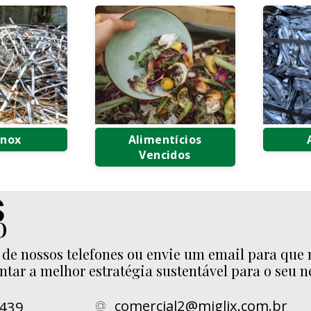
Inox
Alimentícios
Vencidos
nda de Aço
Comp
Descarte de Produtos
ox
s
Alimentícios Vencidos
Venda de
Comp
Logística Reversa de
 Aço Inox
Suca
o
Alimentos Vencidos
cata de Aço
Compr
ox
de nossos telefones ou envie um email para que 
Compra 
tar a melhor estratégia sustentável para o seu n
Comp
comercial2@miglix.com.br
3439