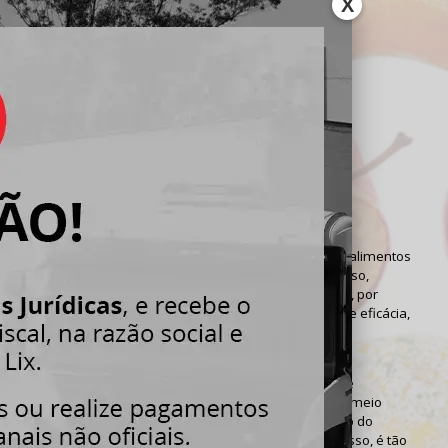
X
TICA REVERSA DE
NTOS VENCIDOS
iços
»
Logística Reversa de Alimentos Vencidos
ar e reciclar, esses são os objetivos da
logística reversade alimentos
é possível transformar o que seria “lixo” em um novo recurso,
so para outros fins como a geração de energia e produtos, por
o, este processo deve ser realizado com total segurança e eficácia,
Mig Lix pode garantir.
destinação correta desses produtos, a
logística reversade
dos
também evita que sejam comercializados, já que por meio
nto ocorre um planejamento que acompanha todo o ciclo do
não há riscos à saúde humana com o seu consumo, por isso, é tão