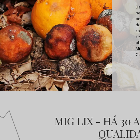
De
ne
ar
de
co
ce
ob
Mi
Co
MIG LIX - HÁ 30
QUALIDA