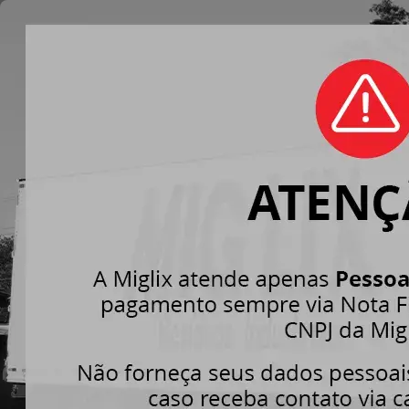
LOGÍS
ALIME
Home
»
Serv
Reduzir, reutiliz
vencidos
. Sim, 
alternativa de u
exemplo. Por iss
benefícios que a 
Além de fazer a 
alimentos venci
deste procedime
produto. Assim, 