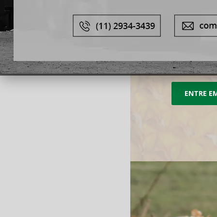
importante cont
assegurar tranqu
ENTRE E