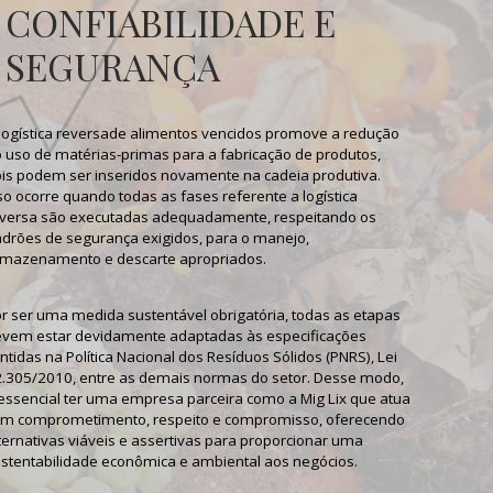
CONFIABILIDADE E
SEGURANÇA
logística reversade alimentos vencidos
promove a redução
 uso de matérias-primas para a fabricação de produtos,
is podem ser inseridos novamente na cadeia produtiva.
so ocorre quando todas as fases referente a
logística
versa
são executadas adequadamente, respeitando os
drões de segurança exigidos, para o manejo,
mazenamento e descarte apropriados.
r ser uma medida sustentável obrigatória, todas as etapas
vem estar devidamente adaptadas às especificações
ntidas na Política Nacional dos Resíduos Sólidos (PNRS), Lei
.305/2010, entre as demais normas do setor. Desse modo,
essencial ter uma empresa parceira como a Mig Lix que atua
m comprometimento, respeito e compromisso, oferecendo
ternativas viáveis e assertivas para proporcionar uma
stentabilidade econômica e ambiental aos negócios.