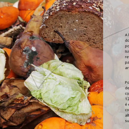
A
do
po
Is
re
pa
ar
Po
de
co
12
é 
co
al
su